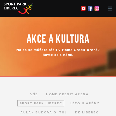
Obchody a restaurace
Organizace akcí
Hravé prázdniny
AKCE A KULTURA
Sport Live
Kontakty
Na co se můžete těšit v Home Credit Areně?
Bavte se s námi.
VŠE
HOME CREDIT ARENA
SPORT PARK LIBEREC
LÉTO U ARÉNY
AULA - BUDOVA G, TUL
DK LIBEREC