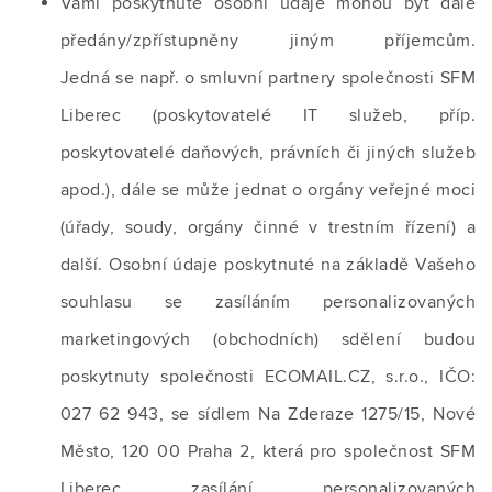
Vámi poskytnuté osobní údaje mohou být dále
předány/zpřístupněny jiným příjemcům.
Jedná se např. o smluvní partnery společnosti SFM
Liberec (poskytovatelé IT služeb, příp.
poskytovatelé daňových, právních či jiných služeb
apod.), dále se může jednat o orgány veřejné moci
(úřady, soudy, orgány činné v trestním řízení) a
další. Osobní údaje poskytnuté na základě Vašeho
souhlasu se zasíláním personalizovaných
marketingových (obchodních) sdělení budou
poskytnuty společnosti ECOMAIL.CZ, s.r.o., IČO:
027 62 943, se sídlem Na Zderaze 1275/15, Nové
Město, 120 00 Praha 2, která pro společnost SFM
Liberec zasílání personalizovaných