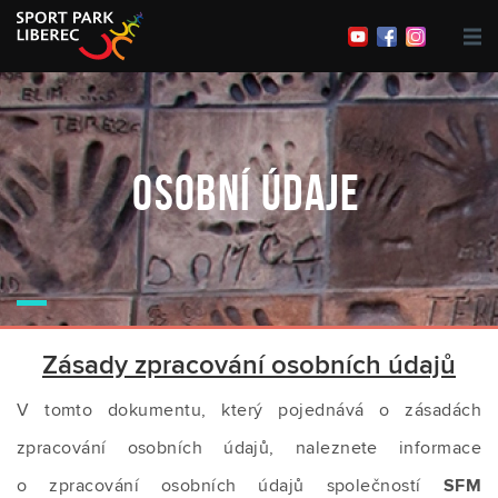
Obchody a restaurace
Organizace akcí
Hravé prázdniny
Sport Live
OSOBNÍ ÚDAJE
Kontakty
Zásady zpracování osobních údajů
V tomto dokumentu, který pojednává o zásadách
zpracování osobních údajů, naleznete informace
o zpracování osobních údajů společností
SFM