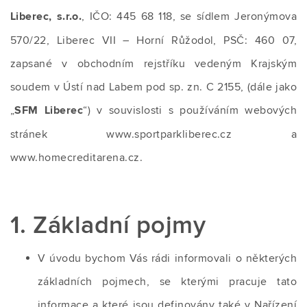
Liberec, s.r.o.
, IČO: 445 68 118, se sídlem Jeronýmova
570/22, Liberec VII – Horní Růžodol, PSČ: 460 07,
zapsané v obchodním rejstříku vedeným Krajským
soudem v Ústí nad Labem pod sp. zn. C 2155, (dále jako
„
SFM Liberec
“) v souvislosti s používáním webových
stránek www.sportparkliberec.cz a
www.homecreditarena.cz.
1. Základní pojmy
V úvodu bychom Vás rádi informovali o některých
základních pojmech, se kterými pracuje tato
informace a které jsou definovány také v Nařízení