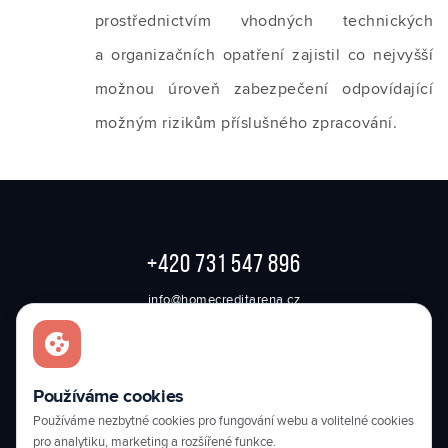
prostřednictvím vhodných technických
a organizačních opatření zajistil co nejvyšší
možnou úroveň zabezpečení odpovídající
možným rizikům příslušného zpracování.
+420 731 547 896
info@homecreditarena.cz
JERONÝMOVA 570/22
460 07 LIBEREC
Používáme cookies
50.75260139, 15.04965833
Používáme nezbytné cookies pro fungování webu a volitelné cookies
pro analytiku, marketing a rozšířené funkce.