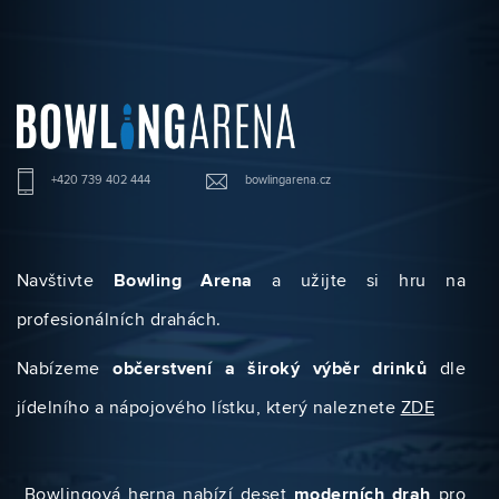
+420 739 402 444
bowlingarena.cz
Navštivte
Bowling Arena
a užijte si hru na
profesionálních drahách.
Nabízeme
občerstvení a široký výběr drinků
dle
jídelního a nápojového lístku, který naleznete
ZDE
Bowlingová herna nabízí deset
moderních drah
pro