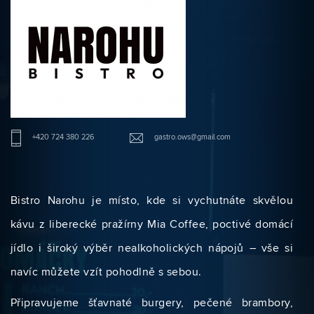
+420 724 380 226
gastro.ows@gmail.com
Bistro Narohu je místo, kde si vychutnáte skvělou
kávu z liberecké pražírny Mia Coffee, poctivé domácí
jídlo i široký výběr nealkoholických nápojů – vše si
navíc můžete vzít pohodlně s sebou.
Připravujeme šťavnaté burgery, pečené brambory,