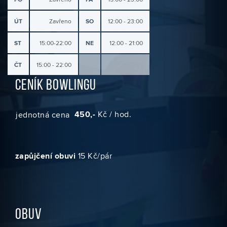
ÚT
Zavřeno
SO
12:00 - 23:00
ST
15:00-22:00
NE
12:00 - 21:00
ČT
15:00 - 22:00
CENÍK BOWLINGU
450,-
Kč / hod.
jednotná cena
zapůjčení obuvi
15 Kč/pár
OBUV