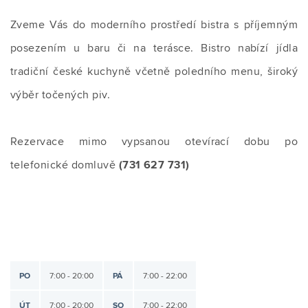
Zveme Vás do moderního prostředí bistra s příjemným
posezením u baru či na terásce. Bistro nabízí jídla
tradiční české kuchyně včetně poledního menu, široký
výběr točených piv.
Rezervace mimo vypsanou otevírací dobu po
telefonické domluvě
(731 627 731)
PO
7:00 - 20:00
PÁ
7:00 - 22:00
ÚT
7:00 - 20:00
SO
7:00 - 22:00