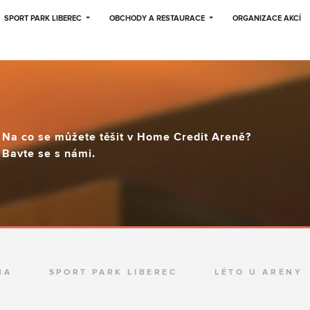
SPORT PARK LIBEREC
OBCHODY A RESTAURACE
ORGANIZACE AKCÍ
Na co se můžete těšit v Home Credit Areně?
Bavte se s námi.
NA
SPORT PARK LIBEREC
LÉTO U ARÉNY