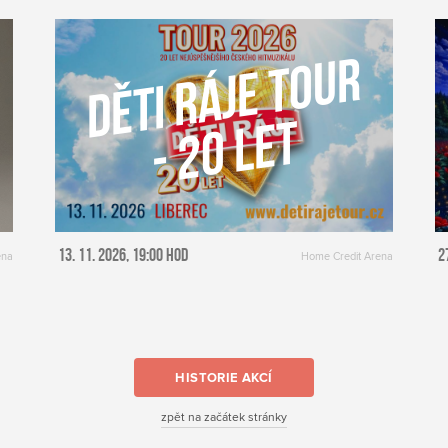
D
Ě
TI
R
Á
J
E
T
O
U
R
-
2
0
L
E
T
Více o akci
13. 11. 2026, 19:00 HOD
2
ena
Home Credit Arena
HISTORIE AKCÍ
zpět na začátek stránky