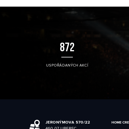
896
USPOŘÁDANÝCH AKCÍ
JERONÝMOVA 570/22
HOME CRE
460 07 LIBEREC