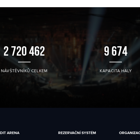
2 796 039
9 943
NÁVŠTĚVNÍKŮ CELKEM
KAPACITA HALY
DIT ARENA
REZERVAČNÍ SYSTÉM
ORGANIZAC